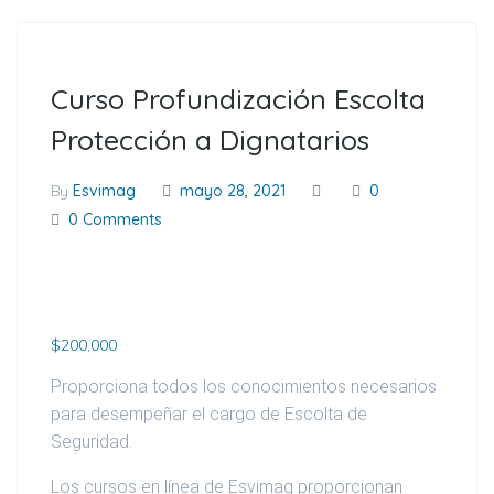
Curso Profundización Escolta
Protección a Dignatarios
By
Esvimag
mayo 28, 2021
0
0 Comments
$
200,000
Proporciona todos los conocimientos necesarios
para desempeñar el cargo de Escolta de
Seguridad.
Los cursos en línea de Esvimag proporcionan